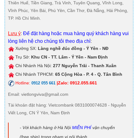
Thiên Huế, Tiền Giang, Trà Vinh, Tuyên Quang, Vĩnh Long,
Vĩnh Phúc, Yên Bái, Phú Yên, Cần Thơ, Đà Nẵng, Hải Phòng,
TP. Hồ Chí Minh.
Lưu ý
:
Để đặt hàng hoặc mua hàng quý khách hàng vui
lòng liên hệ cho chúng tôi theo địa chỉ
:
Xưởng SX:
Làng nghề đúc đồng - Ý Yên - NĐ
Trụ Sở:
Khu CN - TT. Lâm - Ý Yên - Nam Định
Chi Nhánh Hà Nội:
277 Nguyễn Trãi - Thanh Xuân
Chi Nhánh TPHCM:
65 Cộng Hòa - P. 4 - Q. Tân Bình
Hotline:
|Zalo: 0912.055.661
0912 055 661
Email
: vietlongviva@gmail.com
Tài khoản đặt hàng
: Vietcombank 0831000074628 - Nguyễn
Viết Long, CN Ý Yên, Nam Định
- Với khách hàng ở Hà Nội
MIỄN PHÍ
vận chuyển
(free ship) trong phạm vi nội thành.