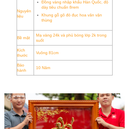
Đồng vàng nhập khẩu Hàn Quốc, độ
dày tiêu chuẩn 8rem
Nguyên
Khung gỗ gõ đỏ đục hoa văn vặn
liệu
thừng
Mạ vàng 24k và phủ bóng lớp 2k trong
Bề mặt
suốt
Kích
Vuông 81cm
thước
Bảo
10 Năm
hành