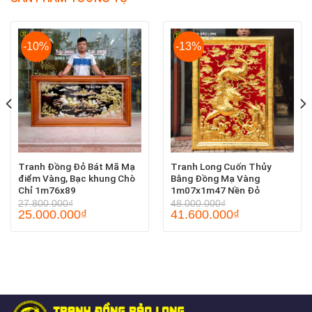
-10%
-13%
Tranh Đồng Đỏ Bát Mã Mạ
Tranh Long Cuốn Thủy
điểm Vàng, Bạc khung Chò
Bằng Đồng Mạ Vàng
Chỉ 1m76x89
1m07x1m47 Nền Đỏ
27.800.000
₫
48.000.000
₫
25.000.000
₫
41.600.000
₫