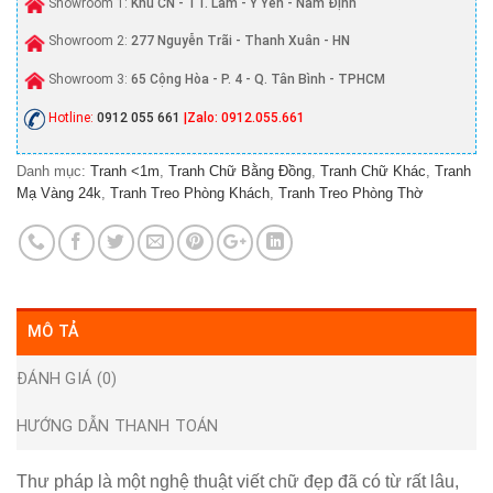
Showroom 1:
Khu CN - TT. Lâm - Ý Yên - Nam Định
Showroom 2:
277 Nguyễn Trãi - Thanh Xuân - HN
Showroom 3:
65 Cộng Hòa - P. 4 - Q. Tân Bình - TPHCM
Hotline:
0912 055 661
|Zalo: 0912.055.661
Danh mục:
Tranh <1m
,
Tranh Chữ Bằng Đồng
,
Tranh Chữ Khác
,
Tranh
Mạ Vàng 24k
,
Tranh Treo Phòng Khách
,
Tranh Treo Phòng Thờ
MÔ TẢ
ĐÁNH GIÁ (0)
HƯỚNG DẪN THANH TOÁN
Thư pháp là một nghệ thuật viết chữ đẹp đã có từ rất lâu,