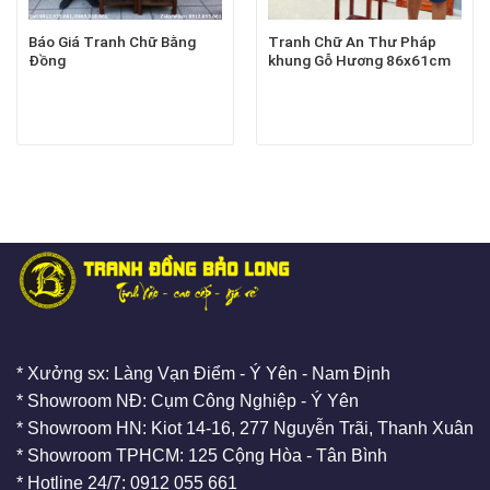
Báo Giá Tranh Chữ Bằng
Tranh Chữ An Thư Pháp
Đồng
khung Gỗ Hương 86x61cm
* Xưởng sx: Làng Vạn Điểm - Ý Yên - Nam Định
* Showroom NĐ: Cụm Công Nghiệp - Ý Yên
* Showroom HN: Kiot 14-16, 277 Nguyễn Trãi, Thanh Xuân
* Showroom TPHCM: 125 Cộng Hòa - Tân Bình
* Hotline 24/7: 0912 055 661