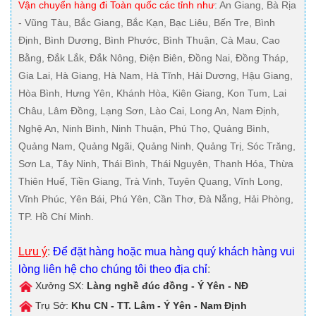
Vận chuyển hàng đi Toàn quốc các tỉnh như
: An Giang, Bà Rịa
- Vũng Tàu, Bắc Giang, Bắc Kạn, Bạc Liêu, Bến Tre, Bình
Định, Bình Dương, Bình Phước, Bình Thuận, Cà Mau, Cao
Bằng, Đắk Lắk, Đắk Nông, Điện Biên, Đồng Nai, Đồng Tháp,
Gia Lai, Hà Giang, Hà Nam, Hà Tĩnh, Hải Dương, Hậu Giang,
Hòa Bình, Hưng Yên, Khánh Hòa, Kiên Giang, Kon Tum, Lai
Châu, Lâm Đồng, Lạng Sơn, Lào Cai, Long An, Nam Định,
Nghệ An, Ninh Bình, Ninh Thuận, Phú Thọ, Quảng Bình,
Quảng Nam, Quảng Ngãi, Quảng Ninh, Quảng Trị, Sóc Trăng,
Sơn La, Tây Ninh, Thái Bình, Thái Nguyên, Thanh Hóa, Thừa
Thiên Huế, Tiền Giang, Trà Vinh, Tuyên Quang, Vĩnh Long,
Vĩnh Phúc, Yên Bái, Phú Yên, Cần Thơ, Đà Nẵng, Hải Phòng,
TP. Hồ Chí Minh.
Lưu ý
:
Để đặt hàng hoặc mua hàng quý khách hàng vui
lòng liên hệ cho chúng tôi theo địa chỉ
:
Xưởng SX:
Làng nghề đúc đồng - Ý Yên - NĐ
Trụ Sở:
Khu CN - TT. Lâm - Ý Yên - Nam Định