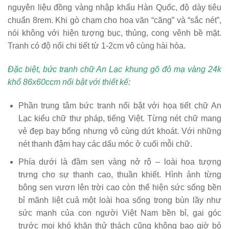
nguyên liệu đồng vàng nhập khẩu Hàn Quốc, độ dày tiêu
chuẩn 8rem. Khi gò chạm cho hoa văn “căng” và “sắc nét”,
nói không với hiện tượng bục, thủng, cong vênh bề mặt.
Tranh có độ nổi chi tiết từ 1-2cm vô cùng hài hòa.
Đặc biệt, bức tranh chữ An Lạc khung gõ đỏ mạ vàng 24k
khổ 86x60ccm nổi bật với thiết kế:
Phần trung tâm bức tranh nổi bật với họa tiết chữ An
Lạc kiểu chữ thư pháp, tiếng Việt. Từng nét chữ mang
vẻ đẹp bay bổng nhưng vô cùng dứt khoát. Với những
nét thanh đậm hay các dấu móc ở cuối mỗi chữ.
Phía dưới là đầm sen vàng nở rộ – loài hoa tượng
trưng cho sự thanh cao, thuần khiết. Hình ảnh từng
bông sen vươn lên trời cao còn thể hiện sức sống bền
bỉ mãnh liệt cuả một loài hoa sống trong bùn lầy như
sức mạnh của con người Việt Nam bền bỉ, gai góc
trước mọi khó khăn thử thách cũng không bao giờ bỏ