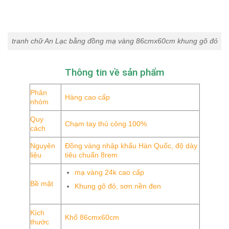
tranh chữ An Lạc bằng đồng mạ vàng 86cmx60cm khung gõ đỏ
Thông tin về sản phẩm
Phân
Hàng cao cấp
nhóm
Quy
Chạm tay thủ công 100%
cách
Nguyên
Đồng vàng nhập khẩu Hàn Quốc, độ dày
liệu
tiêu chuẩn 8rem
mạ vàng 24k cao cấp
Bề mặt
Khung gõ đỏ, sơn nền đen
Kích
Khổ 86cmx60cm
thước