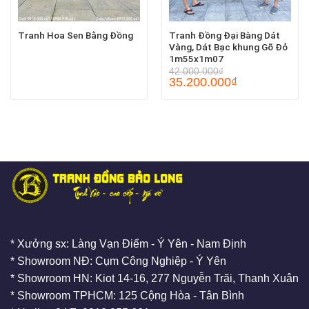
Tranh Hoa Sen Bằng Đồng
Tranh Đồng Đại Bàng Dát
Vàng, Dát Bạc khung Gõ Đỏ
1m55x1m07
42.000.000
₫
35.200.000
₫
* Xưởng sx: Làng Vạn Điểm - Ý Yên - Nam Định
* Showroom NĐ: Cụm Công Nghiệp - Ý Yên
* Showroom HN: Kiot 14-16, 277 Nguyễn Trãi, Thanh Xuân
* Showroom TPHCM: 125 Cộng Hòa - Tân Bình