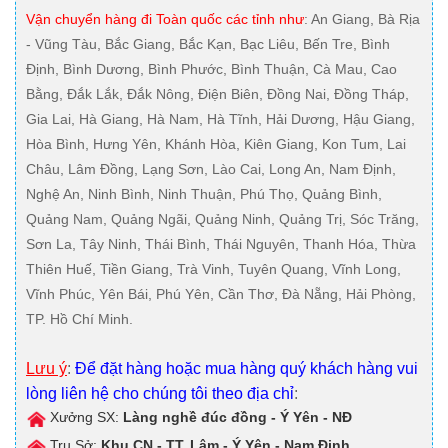
Vận chuyển hàng đi Toàn quốc các tỉnh như
: An Giang, Bà Rịa
- Vũng Tàu, Bắc Giang, Bắc Kạn, Bạc Liêu, Bến Tre, Bình
Định, Bình Dương, Bình Phước, Bình Thuận, Cà Mau, Cao
Bằng, Đắk Lắk, Đắk Nông, Điện Biên, Đồng Nai, Đồng Tháp,
Gia Lai, Hà Giang, Hà Nam, Hà Tĩnh, Hải Dương, Hậu Giang,
Hòa Bình, Hưng Yên, Khánh Hòa, Kiên Giang, Kon Tum, Lai
Châu, Lâm Đồng, Lạng Sơn, Lào Cai, Long An, Nam Định,
Nghệ An, Ninh Bình, Ninh Thuận, Phú Thọ, Quảng Bình,
Quảng Nam, Quảng Ngãi, Quảng Ninh, Quảng Trị, Sóc Trăng,
Sơn La, Tây Ninh, Thái Bình, Thái Nguyên, Thanh Hóa, Thừa
Thiên Huế, Tiền Giang, Trà Vinh, Tuyên Quang, Vĩnh Long,
Vĩnh Phúc, Yên Bái, Phú Yên, Cần Thơ, Đà Nẵng, Hải Phòng,
TP. Hồ Chí Minh.
Lưu ý
:
Để đặt hàng hoặc mua hàng quý khách hàng vui
lòng liên hệ cho chúng tôi theo địa chỉ
:
Xưởng SX:
Làng nghề đúc đồng - Ý Yên - NĐ
Trụ Sở:
Khu CN - TT. Lâm - Ý Yên - Nam Định