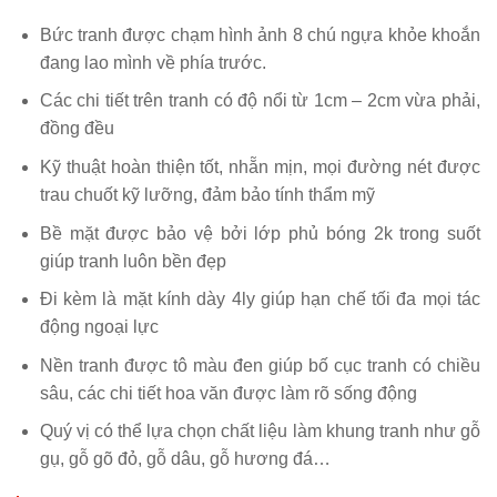
Bức tranh được chạm hình ảnh 8 chú ngựa khỏe khoắn
đang lao mình về phía trước.
Các chi tiết trên tranh có độ nổi từ 1cm – 2cm vừa phải,
đồng đều
Kỹ thuật hoàn thiện tốt, nhẵn mịn, mọi đường nét được
trau chuốt kỹ lưỡng, đảm bảo tính thẩm mỹ
Bề mặt được bảo vệ bởi lớp phủ bóng 2k trong suốt
giúp tranh luôn bền đẹp
Đi kèm là mặt kính dày 4ly giúp hạn chế tối đa mọi tác
động ngoại lực
Nền tranh được tô màu đen giúp bố cục tranh có chiều
sâu, các chi tiết hoa văn được làm rõ sống động
Quý vị có thể lựa chọn chất liệu làm khung tranh như gỗ
gụ, gỗ gõ đỏ, gỗ dâu, gỗ hương đá…