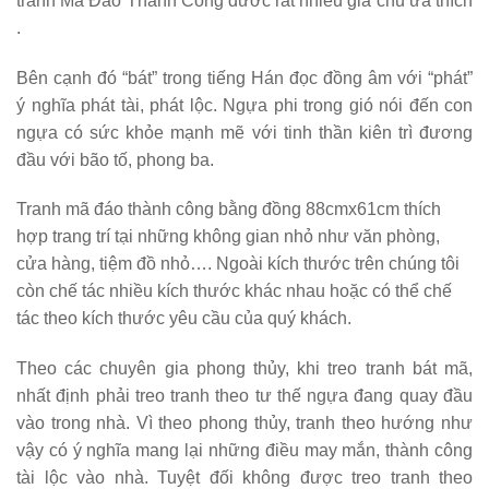
tranh Mã Đáo Thành Công đươc rất nhiều gia chủ ưa thích
.
Bên cạnh đó “bát” trong tiếng Hán đọc đồng âm với “phát”
ý nghĩa phát tài, phát lộc. Ngựa phi trong gió nói đến con
ngựa có sức khỏe mạnh mẽ với tinh thần kiên trì đương
đầu với bão tố, phong ba.
Tranh mã đáo thành công bằng đồng 88cmx61cm thích
hợp trang trí tại những không gian nhỏ như văn phòng,
cửa hàng, tiệm đồ nhỏ…. Ngoài kích thước trên chúng tôi
còn chế tác nhiều kích thước khác nhau hoặc có thể chế
tác theo kích thước yêu cầu của quý khách.
Theo các chuyên gia phong thủy, khi treo tranh bát mã,
nhất định phải treo tranh theo tư thế
ngựa đang quay đầu
vào trong nhà
. Vì theo phong thủy, tranh theo hướng như
vậy có ý nghĩa mang lại những điều may mắn, thành công
tài lộc vào nhà. Tuyệt đối không được treo tranh theo