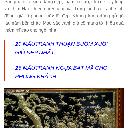
Sản phẩm có kiểu dáng đẹp, thẩm mĩ cao, chủ đề cây tùng
và chim Hạc, thiên nhiên ý nghĩa. Tổng thể bức tranh sinh
động, giá trị phong thủy tốt đẹp. Khung tranh dùng gỗ gõ
lâu năm bền chắc. Màu sắc tranh giả cổ mang tới hiệu quả
thẩm mĩ cao cho ngôi nhà.
20 MẪU
TRANH THUẬN BUỒM XUÔI
GIÓ
ĐẸP NHẤT
25 MẪU
TRANH NGỰA BÁT MÃ
CHO
PHÒNG KHÁCH