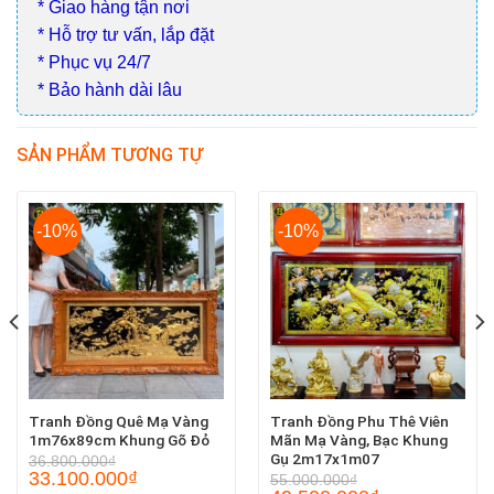
* Giao hàng tận nơi
* Hỗ trợ tư vấn, lắp đặt
* Phục vụ 24/7
* Bảo hành dài lâu
SẢN PHẨM TƯƠNG TỰ
-10%
-10%
Tranh Đồng Quê Mạ Vàng
Tranh Đồng Phu Thê Viên
1m76x89cm Khung Gõ Đỏ
Mãn Mạ Vàng, Bạc Khung
Gụ 2m17x1m07
36.800.000
₫
33.100.000
₫
55.000.000
₫