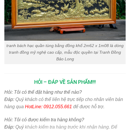
tranh bách hạc quần tùng bằng đồng khổ 2m62 x 1m08 là dòng
tranh đồng mỹ nghệ cao cấp, mẫu độc quyền tại Tranh Đồng
Bảo Long
HỎI – ĐÁP VỀ SẢN PHẨM!!!
Hỏi:
Tôi có thể đặt hàng như thế nào?
Đáp:
Quý khách có thể liên hệ trực tiếp cho nhân viên bán
hàng qua
HotLine: 0912.055.661
để được hỗ trợ.
Hỏi:
Tôi có được kiểm tra hàng không?
Đáp:
Quý
khách kiểm tra hàng trước khi nhận hàng. Để