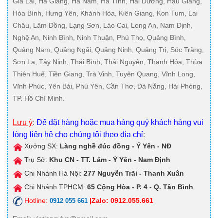
Gia Lai, Hà Giang, Hà Nam, Hà Tĩnh, Hải Dương, Hậu Giang,
Hòa Bình, Hưng Yên, Khánh Hòa, Kiên Giang, Kon Tum, Lai
Châu, Lâm Đồng, Lạng Sơn, Lào Cai, Long An, Nam Định,
Nghệ An, Ninh Bình, Ninh Thuận, Phú Thọ, Quảng Bình,
Quảng Nam, Quảng Ngãi, Quảng Ninh, Quảng Trị, Sóc Trăng,
Sơn La, Tây Ninh, Thái Bình, Thái Nguyên, Thanh Hóa, Thừa
Thiên Huế, Tiền Giang, Trà Vinh, Tuyên Quang, Vĩnh Long,
Vĩnh Phúc, Yên Bái, Phú Yên, Cần Thơ, Đà Nẵng, Hải Phòng,
TP. Hồ Chí Minh.
Lưu ý
:
Để đặt hàng hoặc mua hàng quý khách hàng vui
lòng liên hệ cho chúng tôi theo địa chỉ
:
Xưởng SX:
Làng nghề đúc đồng - Ý Yên - NĐ
Trụ Sở:
Khu CN - TT. Lâm - Ý Yên - Nam Định
Chi Nhánh Hà Nội:
277 Nguyễn Trãi - Thanh Xuân
Chi Nhánh TPHCM:
65 Cộng Hòa - P. 4 - Q. Tân Bình
Hotline:
|Zalo: 0912.055.661
0912 055 661