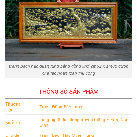
tranh bách hạc quần tùng bằng đồng khổ 2m62 x 1m08 được
chế tác hoàn toàn thủ công
THÔNG SỐ SẢN PHẨM
Thương
Tranh Đồng Bảo Long
hiệu
Làng nghề đúc đồng truyền thống Ý Yên, Nam
Xuất xứ
Định
Chủ đề
Tranh Bách Hạc Quần Tùng