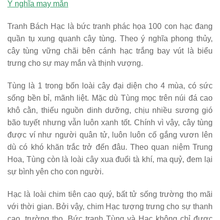
Ý nghĩa may mắn
Tranh Bách Hạc là bức tranh phác họa 100 con hạc đang
quần tụ xung quanh cây tùng. Theo ý nghĩa phong thủy,
cây tùng vững chãi bên cánh hạc trắng bay vút là biểu
trưng cho sự may mắn và thịnh vượng.
Tùng là 1 trong bốn loài cây đại diện cho 4 mùa, có sức
sống bền bỉ, mãnh liệt. Mặc dù Tùng mọc trên núi đá cao
khô cằn, thiếu nguồn dinh dưỡng, chịu nhiều sương gió
bão tuyết nhưng vẫn luôn xanh tốt. Chính vì vậy, cây tùng
được ví như người quân tử, luôn luôn cố gắng vươn lên
dù có khó khăn trắc trở đến đâu. Theo quan niệm Trung
Hoa, Tùng còn là loài cây xua đuổi tà khí, ma quỷ, đem lại
sự bình yên cho con người.
Hạc là loài chim tiên cao quý, bất tử sống trường thọ mãi
với thời gian. Bởi vậy, chim Hạc tượng trưng cho sự thanh
cao, trường thọ. Bức tranh Tùng và Hạc không chỉ được