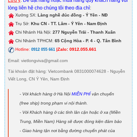
Lưu ý
:
Để đặt hàng hoặc mua hàng quý khách hàng vui
lòng liên hệ cho chúng tôi theo địa chỉ
:
Xưởng SX:
Làng nghề đúc đồng - Ý Yên - NĐ
Trụ Sở:
Khu CN - TT. Lâm - Ý Yên - Nam Định
Chi Nhánh Hà Nội:
277 Nguyễn Trãi - Thanh Xuân
Chi Nhánh TPHCM:
65 Cộng Hòa - P. 4 - Q. Tân Bình
Hotline:
|Zalo: 0912.055.661
0912 055 661
Email
: vietlongviva@gmail.com
Tài khoản đặt hàng
: Vietcombank 0831000074628 - Nguyễn
Viết Long, CN Ý Yên, Nam Định
- Với khách hàng ở Hà Nội
MIỄN PHÍ
vận chuyển
(free ship) trong phạm vi nội thành.
- Với Khách hàng ở các tỉnh lân cận hoặc ở xa (Miền
Trung, Miền Nam) Hàng sẽ được đóng kiện đảm bảo
- Giao hàng tận nơi bằng đường chuyển phát của