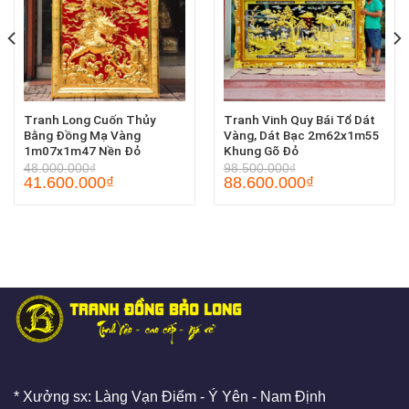
Tranh Long Cuốn Thủy
Tranh Vinh Quy Bái Tổ Dát
Bằng Đồng Mạ Vàng
Vàng, Dát Bạc 2m62x1m55
1m07x1m47 Nền Đỏ
Khung Gõ Đỏ
48.000.000
₫
98.500.000
₫
41.600.000
₫
88.600.000
₫
* Xưởng sx: Làng Vạn Điểm - Ý Yên - Nam Định