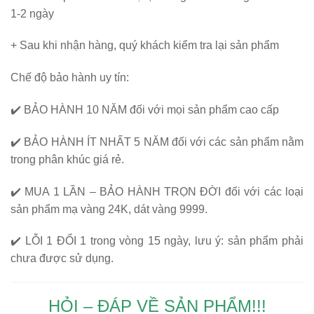
1-2 ngày
+ Sau khi nhận hàng, quý khách kiểm tra lại sản phẩm
Chế độ bảo hành uy tín:
✔️
BẢO HÀNH 10 NĂM
đối với mọi sản phẩm cao cấp
✔️
BẢO HÀNH ÍT NHẤT 5 NĂM
đối với các sản phẩm nằm
trong phân khúc giá rẻ.
✔️
MUA 1 LẦN – BẢO HÀNH TRỌN ĐỜI
đối với các loại
sản phẩm mạ vàng 24K, dát vàng 9999.
✔️
LỖI 1 ĐỔI 1
trong vòng 15 ngày, lưu ý: sản phẩm phải
chưa được sử dụng.
HỎI – ĐÁP VỀ SẢN PHẨM!!!