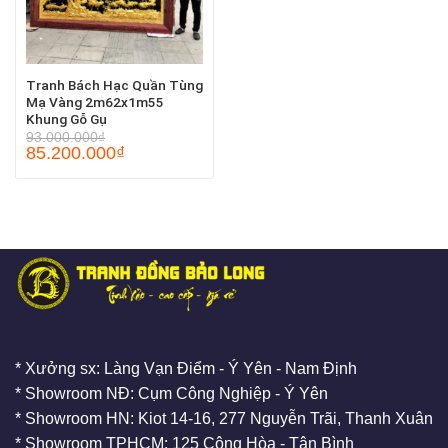
Tranh Bách Hạc Quần Tùng
Mạ Vàng 2m62x1m55
Khung Gỗ Gụ
93.000.000
₫
85.200.000
₫
* Xưởng sx: Làng Vạn Điểm - Ý Yên - Nam Định
* Showroom NĐ: Cụm Công Nghiệp - Ý Yên
* Showroom HN: Kiot 14-16, 277 Nguyễn Trãi, Thanh Xuân
* Showroom TPHCM: 125 Cộng Hòa - Tân Bình