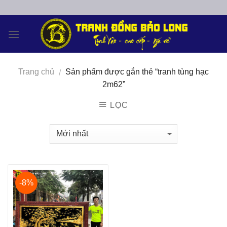
Skip
to
content
Trang chủ
Sản phẩm được gắn thẻ “tranh tùng hạc
/
2m62”
LỌC
-8%