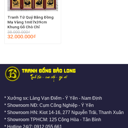
Tranh Tứ Quý Bằng Đồng
Mạ Vàng 1m07x39cm
Khung Gỗ Chò Chỉ
38.000.000
₫
32.000.000
₫
* Xưởng sx: Làng Vạn Điểm - Ý Yên - Nam Định
* Showroom NĐ: Cụm Công Nghiệp - Ý Yên
* Showroom HN: Kiot 14-16, 277 Nguyễn Trãi, Thanh Xuân
* Showroom TPHCM: 125 Cộng Hòa - Tân Bình
* Hotline 24/7: 0912 055 661