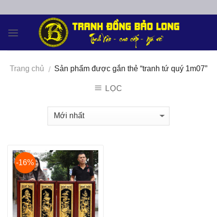
Skip
to
content
Trang chủ
Sản phẩm được gắn thẻ “tranh tứ quý 1m07”
/
LỌC
-16%