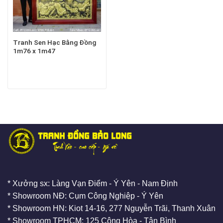
Tranh Sen Hạc Bằng Đồng
1m76 x 1m47
* Xưởng sx: Làng Vạn Điểm - Ý Yên - Nam Định
* Showroom NĐ: Cụm Công Nghiệp - Ý Yên
* Showroom HN: Kiot 14-16, 277 Nguyễn Trãi, Thanh Xuân
* Showroom TPHCM: 125 Cộng Hòa - Tân Bình