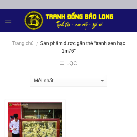
Skip
to
content
Trang chủ
Sản phẩm được gắn thẻ “tranh sen hạc
/
1m76”
LỌC