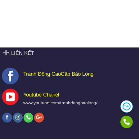
LIÊN KẾT
Tranh Đồng CaoCấp Bảo Long
Youtube Chanel
www.youtube.com/tranhdongbaolong/