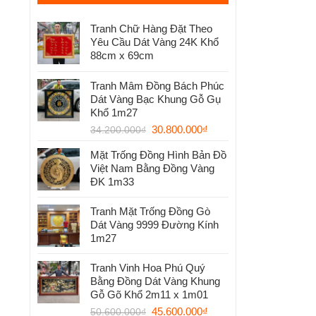
Tranh Chữ Hàng Đặt Theo
Yêu Cầu Dát Vàng 24K Khổ
88cm x 69cm
Tranh Mâm Đồng Bách Phúc
Dát Vàng Bạc Khung Gỗ Gụ
Khổ 1m27
30.800.000
₫
34.200.000
₫
Mặt Trống Đồng Hình Bản Đồ
Việt Nam Bằng Đồng Vàng
ĐK 1m33
Tranh Mặt Trống Đồng Gò
Dát Vàng 9999 Đường Kính
1m27
Tranh Vinh Hoa Phú Quý
Bằng Đồng Dát Vàng Khung
Gỗ Gõ Khổ 2m11 x 1m01
45.600.000
₫
50.600.000
₫