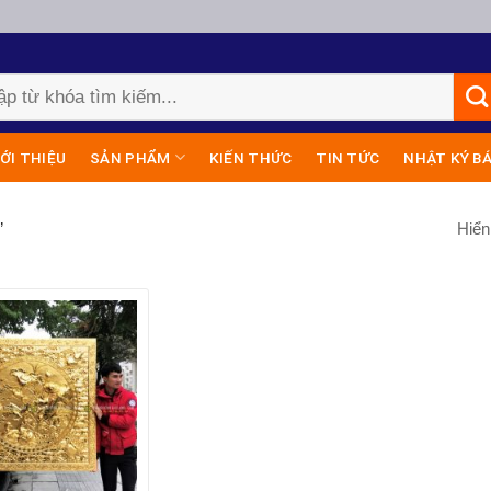
IỚI THIỆU
SẢN PHẨM
KIẾN THỨC
TIN TỨC
NHẬT KÝ B
Hiển
”