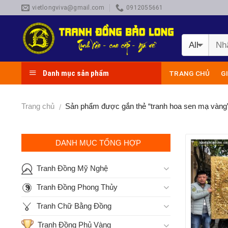
Skip
vietlongviva@gmail.com
0912055661
to
content
Danh mục sản phẩm
TRANG CHỦ
G
Trang chủ
Sản phẩm được gắn thẻ “tranh hoa sen mạ vàng
/
DANH MỤC TỔNG HỢP
Tranh Đồng Mỹ Nghệ
Tranh Đồng Phong Thủy
Tranh Chữ Bằng Đồng
Tranh Đồng Phủ Vàng