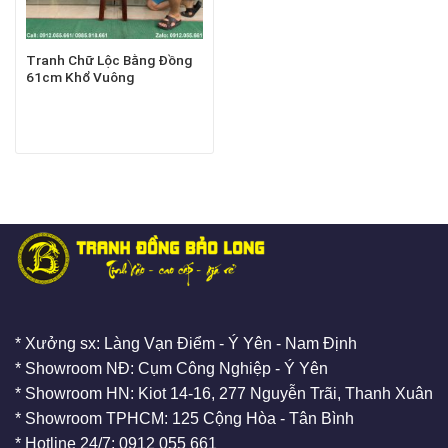
Tranh Chữ Lộc Bằng Đồng
61cm Khổ Vuông
* Xưởng sx: Làng Vạn Điểm - Ý Yên - Nam Định
* Showroom NĐ: Cụm Công Nghiệp - Ý Yên
* Showroom HN: Kiot 14-16, 277 Nguyễn Trãi, Thanh Xuân
* Showroom TPHCM: 125 Cộng Hòa - Tân Bình
* Hotline 24/7: 0912 055 661