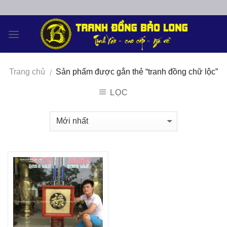
Skip
to
content
Trang chủ
Sản phẩm được gắn thẻ “tranh đồng chữ lộc”
/
LỌC