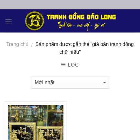
Skip
to
content
Trang chủ
Sản phẩm được gắn thẻ “giá bán tranh đồng
/
chữ hiếu”
LỌC