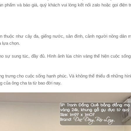
n phẩm và báo giá, quý khách vui lòng kết nối zalo hoặc gọi điện t
n thuộc như cây đa, giếng nước, sân đình, cảnh người nông dân m
à lựa chọn.
ho sự sung túc, đầy đủ. Hình ảnh lúa chín vàng thể hiện cuộc sốn
ng trưng cho cuộc sống hạnh phúc. Và không thể thiếu đi những hì
g của ông cha ta từ bao đời nay.