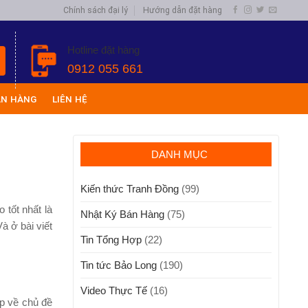
Chính sách đại lý
Hướng dẫn đặt hàng
Hotline đặt hàng
0912 055 661
ÁN HÀNG
LIÊN HỆ
DANH MỤC
Kiến thức Tranh Đồng
(99)
 tốt nhất là
Nhật Ký Bán Hàng
(75)
à ở bài viết
Tin Tổng Hợp
(22)
Tin tức Bảo Long
(190)
Video Thực Tế
(16)
ợp về chủ đề