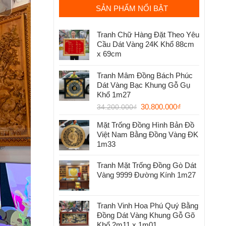
SẢN PHẨM NỔI BẬT
Tranh Chữ Hàng Đặt Theo Yêu
Cầu Dát Vàng 24K Khổ 88cm
x 69cm
Tranh Mâm Đồng Bách Phúc
Dát Vàng Bạc Khung Gỗ Gụ
Khổ 1m27
30.800.000
₫
34.200.000
₫
Mặt Trống Đồng Hình Bản Đồ
Việt Nam Bằng Đồng Vàng ĐK
1m33
Tranh Mặt Trống Đồng Gò Dát
Vàng 9999 Đường Kính 1m27
Tranh Vinh Hoa Phú Quý Bằng
Đồng Dát Vàng Khung Gỗ Gõ
Khổ 2m11 x 1m01