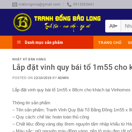
Skip
vietlongviva@gmail.com
0912055661
to
content
Danh mục sản phẩm
TRANG CHỦ
G
NHẬT KÝ BÁN HÀNG
Lắp đặt vinh quy bái tổ 1m55 cho
POSTED ON
22/10/2019
BY
ADMIN
Lắp đặt vinh quy bái tổ 1m55 x 88cm cho khách tại Vinhome
Thông tin sản phẩm
– Tên sản phẩm:
Tranh Vinh Quy Bái Tổ Bằng Đồng 1m55 x 
– Quy cách:
chế tác hoàn toàn thủ công
– Chất liệu:
đồng vàng dày 8rem nguyên tấm nhập khẩu từ H
– Màu sắc:
giữ nguyên màu đồng vàng, nền tô màu đen rất nổi