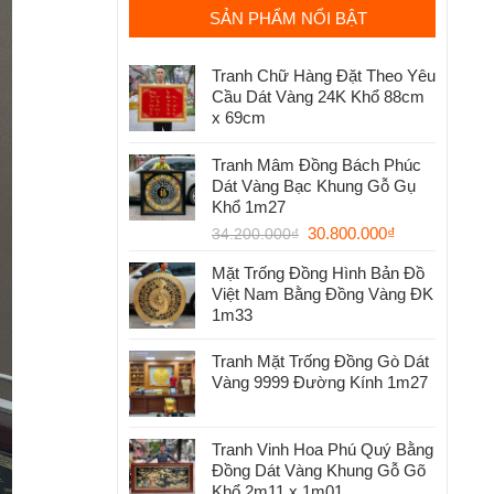
SẢN PHẨM NỔI BẬT
Tranh Chữ Hàng Đặt Theo Yêu
Cầu Dát Vàng 24K Khổ 88cm
x 69cm
Tranh Mâm Đồng Bách Phúc
Dát Vàng Bạc Khung Gỗ Gụ
Khổ 1m27
30.800.000
₫
34.200.000
₫
Mặt Trống Đồng Hình Bản Đồ
Việt Nam Bằng Đồng Vàng ĐK
1m33
Tranh Mặt Trống Đồng Gò Dát
Vàng 9999 Đường Kính 1m27
Tranh Vinh Hoa Phú Quý Bằng
Đồng Dát Vàng Khung Gỗ Gõ
Khổ 2m11 x 1m01