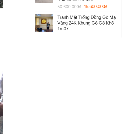
45.600.000
₫
50.600.000
₫
Tranh Mặt Trống Đồng Gò Mạ
Vàng 24K Khung Gỗ Gõ Khổ
1m07