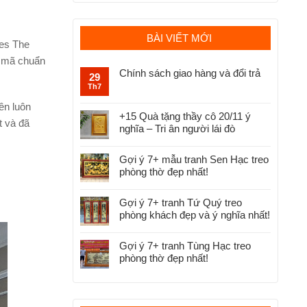
BÀI VIẾT MỚI
mes The
u mã chuẩn
Chính sách giao hàng và đổi trả
29
Th7
ên luôn
+15 Quà tặng thầy cô 20/11 ý
t và đã
nghĩa – Tri ân người lái đò
Gợi ý 7+ mẫu tranh Sen Hạc treo
phòng thờ đẹp nhất!
Gợi ý 7+ tranh Tứ Quý treo
phòng khách đẹp và ý nghĩa nhất!
Gợi ý 7+ tranh Tùng Hạc treo
phòng thờ đẹp nhất!