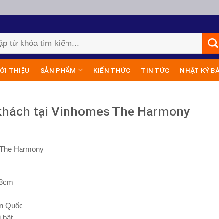
IỚI THIỆU
SẢN PHẨM
KIẾN THỨC
TIN TỨC
NHẬT KÝ B
 khách tại Vinhomes The Harmony
s The Harmony
88cm
àn Quốc
 bật