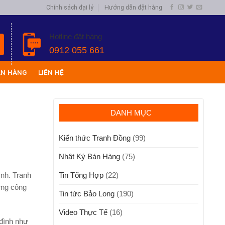
Chính sách đại lý
Hướng dẫn đặt hàng
Hotline đặt hàng
0912 055 661
ÁN HÀNG
LIÊN HỆ
DANH MỤC
Kiến thức Tranh Đồng
(99)
Nhật Ký Bán Hàng
(75)
ình. Tranh
Tin Tổng Hợp
(22)
ơng công
Tin tức Bảo Long
(190)
Video Thực Tế
(16)
 đình như