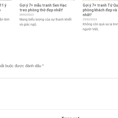
11 ý
Gợi ý 7+ mẫu tranh Sen Hạc
Gợi ý 7+ tranh Tứ Qu
ò
treo phòng thờ đẹp nhất!
phòng khách đẹp và 
nhất!
26/02/2023
ện tình
Mang biểu tượng của sự thanh khiết
25/02/2023
Không còn quá xa lạ tro
và giác ngộ,
người Việt,
bắt buộc được đánh dấu
*