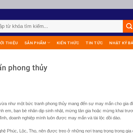
IỚI THIỆU
SẢN PHẨM
KIẾN THỨC
TIN TỨC
NHẬT KÝ B
ẩn phong thủy
ại vừa như một bức tranh phong thủy mang đến sự may mắn cho gia đ
nh em, bạn bè nhân dịp sinh nhật, mừng tân gia hoặc mừng khai trư
 đình, doanh nghiệp mình luôn được may mắn và tài lộc dồi dào.
ệ Phúc, Lộc, Thọ, nên được treo ở những nơi trang trọng trong gia