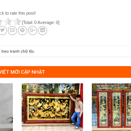
ck to rate this post!
[Total:
0
Average:
0
]
 treo tranh chữ lộc
.
 VIẾT MỚI CẬP NHẬT