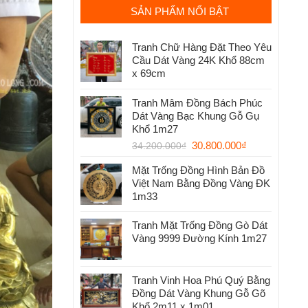
SẢN PHẨM NỔI BẬT
Tranh Chữ Hàng Đặt Theo Yêu
Cầu Dát Vàng 24K Khổ 88cm
x 69cm
Tranh Mâm Đồng Bách Phúc
Dát Vàng Bạc Khung Gỗ Gụ
Khổ 1m27
30.800.000
₫
34.200.000
₫
Mặt Trống Đồng Hình Bản Đồ
Việt Nam Bằng Đồng Vàng ĐK
1m33
Tranh Mặt Trống Đồng Gò Dát
Vàng 9999 Đường Kính 1m27
Tranh Vinh Hoa Phú Quý Bằng
Đồng Dát Vàng Khung Gỗ Gõ
Khổ 2m11 x 1m01