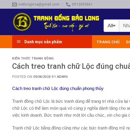
Skip
vietlongviva@gmail.com
0912055661
to
content
Danh mục sản phẩm
TRANG CHỦ
G
KIẾN THỨC TRANH ĐỒNG
Cách treo tranh chữ Lộc đúng chu
POSTED ON
05/06/2019
BY
ADMIN
Cách treo tranh chữ Lộc đúng chuẩn phong thủy
Tranh đồng chữ Lộc
là bức tranh dùng để trang trí nhà cửa l
chữ Lộc có thể làm món quà vô cùng ý nghĩa dành tặng cho a
việc kinh doanh. Bức tranh như một lời cầu chúc, xin cho gia
Tranh chữ Lộc bằng đồng cũng như các bức tranh đồng mỹ ngh