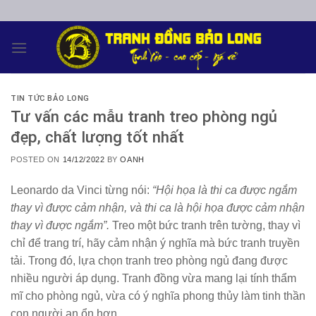
Skip
to
content
TIN TỨC BẢO LONG
Tư vấn các mẫu tranh treo phòng ngủ
đẹp, chất lượng tốt nhất
POSTED ON
14/12/2022
BY
OANH
Leonardo da Vinci từng nói:
“Hội họa là thi ca được ngắm
thay vì được cảm nhận, và thi ca là hội họa được cảm nhận
thay vì được ngắm”.
Treo một bức tranh trên tường, thay vì
chỉ để trang trí, hãy cảm nhận ý nghĩa mà bức tranh truyền
tải. Trong đó, lựa chọn
tranh
t
reo phòng ngủ
đang được
nhiều người áp dụng. Tranh đồng vừa mang lại tính thẩm
mĩ cho phòng ngủ, vừa có ý nghĩa phong thủy làm tinh thần
con người an ổn hơn.