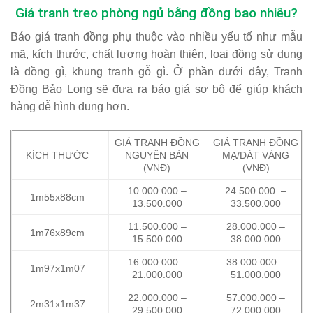
Giá tranh treo phòng ngủ bằng đồng bao nhiêu?
Báo giá tranh đồng phụ thuộc vào nhiều yếu tố như mẫu
mã, kích thước, chất lượng hoàn thiện, loại đồng sử dụng
là đồng gì, khung tranh gỗ gì. Ở phần dưới đây, Tranh
Đồng Bảo Long sẽ đưa ra báo giá sơ bộ để giúp khách
hàng dễ hình dung hơn.
GIÁ TRANH ĐỒNG
GIÁ TRANH ĐỒNG
KÍCH THƯỚC
NGUYÊN BẢN
MẠ/DÁT VÀNG
(VNĐ)
(VNĐ)
10.000.000 –
24.500.000 –
1m55x88cm
13.500.000
33.500.000
11.500.000 –
28.000.000 –
1m76x89cm
15.500.000
38.000.000
16.000.000 –
38.000.000 –
1m97x1m07
21.000.000
51.000.000
22.000.000 –
57.000.000 –
2m31x1m37
29.500.000
72.000.000