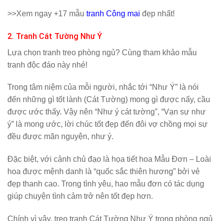
>>Xem ngay +17 mẫu
tranh Công mai
đẹp nhất!
2. Tranh Cát Tường Như Ý
Lựa chọn tranh treo phòng ngủ? Cùng tham khảo mẫu
tranh độc đáo này nhé!
Trong tâm niệm của mỗi người, nhắc tới “Như Ý” là nói
đến những gì tốt lành (Cát Tường) mong gì được nấy, cầu
được ước thấy. Vậy nên “Như ý cát tường”, “Vạn sự như
ý” là mong ước, lời chúc tốt đẹp đến đôi vợ chồng mọi sự
đều được mãn nguyện, như ý.
Đặc biệt, với cảnh chủ đạo là họa tiết hoa Mẫu Đơn – Loài
hoa được mệnh danh là “quốc sắc thiên hương” bởi vẻ
đẹp thanh cao. Trong tình yêu, hao mẫu đơn có tác dụng
giúp chuyện tình cảm trở nên tốt đẹp hơn.
Chính vì vậy, treo tranh Cát Tường Như Ý trong phòng ngủ