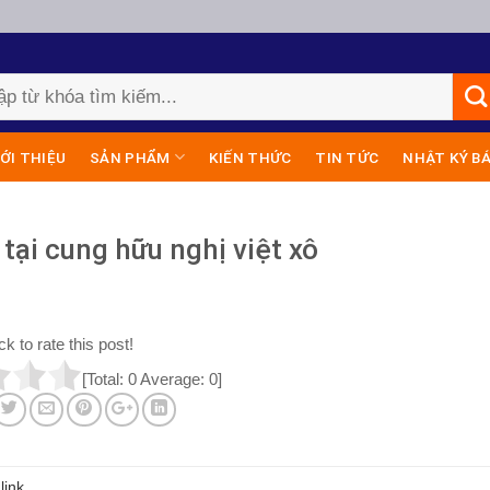
IỚI THIỆU
SẢN PHẨM
KIẾN THỨC
TIN TỨC
NHẬT KÝ B
 tại cung hữu nghị việt xô
ck to rate this post!
[Total:
0
Average:
0
]
link
.