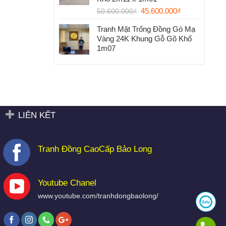
45.600.000
₫
50.600.000
₫
Tranh Mặt Trống Đồng Gò Mạ
Vàng 24K Khung Gỗ Gõ Khổ
1m07
LIÊN KẾT
Tranh Đồng CaoCấp Bảo Long
Youtube Chanel
www.youtube.com/tranhdongbaolong/