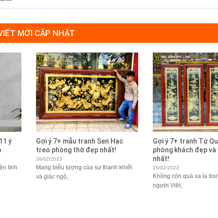
 VIẾT MỚI CẬP NHẬT
11 ý
Gợi ý 7+ mẫu tranh Sen Hạc
Gợi ý 7+ tranh Tứ Qu
ò
treo phòng thờ đẹp nhất!
phòng khách đẹp và 
nhất!
26/02/2023
ện tình
Mang biểu tượng của sự thanh khiết
25/02/2023
Không còn quá xa lạ tro
và giác ngộ,
người Việt,