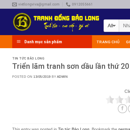
Skip
vietlongviva@gmail.com
0912055661
to
content
Danh mục sản phẩm
TRANG CHỦ
G
TIN TỨC BẢO LONG
Triển lãm tranh sơn dầu lần thứ 20
POSTED ON
13/05/2019
BY
ADMIN
Cli
This entry was posted in
Tin tức Bảo Long
. Bookmark the
perma