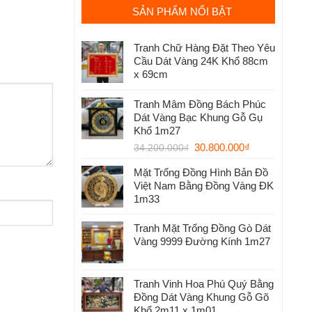
SẢN PHẨM NỔI BẬT
Tranh Chữ Hàng Đặt Theo Yêu
Cầu Dát Vàng 24K Khổ 88cm
x 69cm
Tranh Mâm Đồng Bách Phúc
Dát Vàng Bạc Khung Gỗ Gụ
Khổ 1m27
30.800.000
₫
34.200.000
₫
Mặt Trống Đồng Hình Bản Đồ
Việt Nam Bằng Đồng Vàng ĐK
1m33
Tranh Mặt Trống Đồng Gò Dát
Vàng 9999 Đường Kính 1m27
Tranh Vinh Hoa Phú Quý Bằng
Đồng Dát Vàng Khung Gỗ Gõ
Khổ 2m11 x 1m01