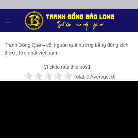
Skip
to
content
Tranh Đồng Quê – cội nguồn quê hương bằng đồng kích
thước lớn nhất việt nam
Click to rate this post!
[Total:
0
Average:
0
]