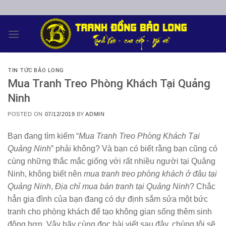
Skip
to
content
TIN TỨC BẢO LONG
Mua Tranh Treo Phòng Khách Tại Quảng
Ninh
POSTED ON
07/12/2019
BY
ADMIN
Bạn đang tìm kiếm “
Mua Tranh Treo Phòng Khách Tại
Quảng Ninh
” phải không? Và bạn có biết rằng bạn cũng có
cùng những thắc mắc giống với rất nhiều người tại Quảng
Ninh, không biết nên
mua tranh treo phòng khách ở đâu tại
Quảng Ninh
,
Địa chỉ mua bán tranh tại Quảng Ninh
? Chắc
hẳn gia đình của bạn đang có dự định sắm sửa một bức
tranh cho phòng khách để tạo không gian sống thêm sinh
động hơn. Vậy hãy cùng đọc bài viết sau đây, chúng tôi sẽ