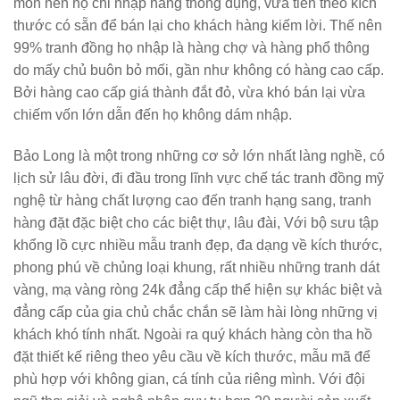
môn nên họ chỉ nhập hàng thông dụng, vừa tiền theo kích
thước có sẵn để bán lại cho khách hàng kiếm lời. Thế nên
99% tranh đồng họ nhập là hàng chợ và hàng phổ thông
do mấy chủ buôn bỏ mối, gần như không có hàng cao cấp.
Bởi hàng cao cấp giá thành đắt đỏ, vừa khó bán lại vừa
chiếm vốn lớn dẫn đến họ không dám nhập.
Bảo Long là một trong những cơ sở lớn nhất làng nghề, có
lịch sử lâu đời, đi đầu trong lĩnh vực chế tác tranh đồng mỹ
nghệ từ hàng chất lượng cao đến tranh hạng sang, tranh
hàng đặt đặc biệt cho các biệt thự, lâu đài, Với bộ sưu tập
khổng lồ cực nhiều mẫu tranh đẹp, đa dạng về kích thước,
phong phú về chủng loại khung, rất nhiều những tranh dát
vàng, mạ vàng ròng 24k đẳng cấp thể hiện sự khác biệt và
đẳng cấp của gia chủ chắc chắn sẽ làm hài lòng những vị
khách khó tính nhất. Ngoài ra quý khách hàng còn tha hồ
đặt thiết kế riêng theo yêu cầu về kích thước, mẫu mã để
phù hợp với không gian, cá tính của riêng mình. Với đội