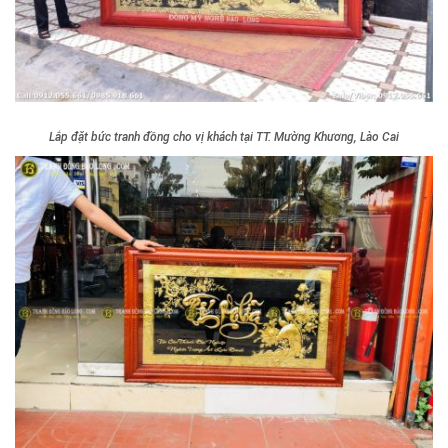
Lắp đặt bức tranh đồng cho vị khách tại TT. Mường Khương, Lào Cai