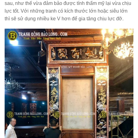
sau, như thế vừa đảm bảo được tính thẩm mỹ lại vừa chịu
lực tốt. Với những tranh có kích thước lớn hoặc siêu lớn
thì sẽ sử dụng nhiều ke V hơn để gia tăng chịu lực đỡ.