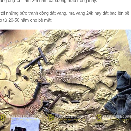
hàng chợ chỉ tầm 2-5 năm đã xuống màu trông thấy.
tôi những bức tranh đồng dát vàng, mạ vàng 24k hay dát bạc lên bề
thọ từ 20-50 năm cho bề mặt.