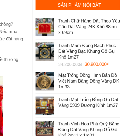
SẢN PHẨM NỔI BẬT
Tranh Chữ Hàng Đặt Theo Yêu
 không?
Cầu Dát Vàng 24K Khổ 88cm
? Nếu mua
x 69cm
hức đặt hàng
Tranh Mâm Đồng Bách Phúc
Dát Vàng Bạc Khung Gỗ Gụ
Khổ 1m27
hề thường
30.800.000
₫
34.200.000
₫
Mặt Trống Đồng Hình Bản Đồ
Việt Nam Bằng Đồng Vàng ĐK
1m33
Tranh Mặt Trống Đồng Gò Dát
Vàng 9999 Đường Kính 1m27
Tranh Vinh Hoa Phú Quý Bằng
Đồng Dát Vàng Khung Gỗ Gõ
Khổ 2m11 x 1m01