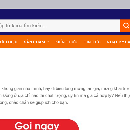
IỚI THIỆU
SẢN PHẨM
KIẾN THỨC
TIN TỨC
NHẬT KÝ B
 không gian nhà mình, hay đi biếu tặng mừng tân gia, mừng khai trư
h Đồng
ở địa chỉ nào thì chất lượng, uy tín mà giá cả hợp lý? Nếu th
ong
, chắc chắn sẽ giúp ích cho bạn.