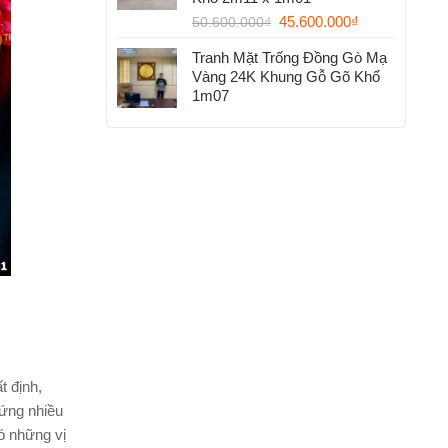
45.600.000
₫
50.600.000
₫
Tranh Mặt Trống Đồng Gò Mạ
Vàng 24K Khung Gỗ Gõ Khổ
1m07
t định,
 ứng nhiều
ó những vị