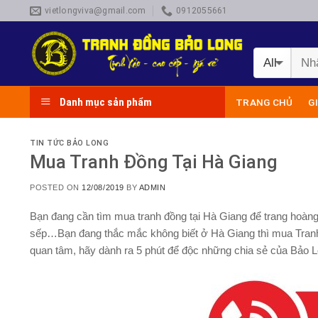
Skip
vietlongviva@gmail.com
0912055661
to
content
Danh mục sản phẩm
TRANG CHỦ
G
TIN TỨC BẢO LONG
Mua Tranh Đồng Tại Hà Giang
POSTED ON
12/08/2019
BY
ADMIN
Bạn đang cần tìm
mua tranh đồng tại Hà Giang
để trang hoàng
sếp…Bạn đang thắc mắc không biết ở
Hà Giang
thì mua
Tran
quan tâm, hãy dành ra 5 phút để độc những chia sẻ của
Bảo L