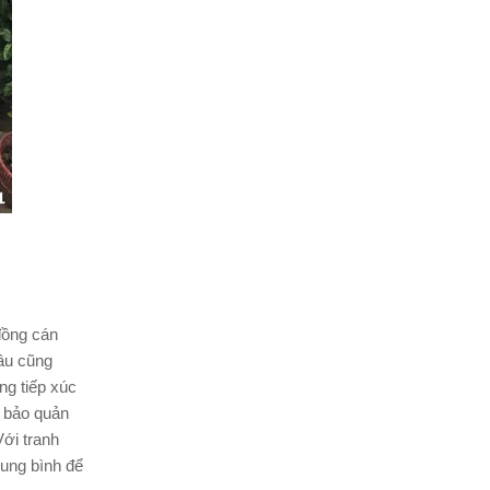
đồng cán
lâu cũng
ng tiếp xúc
t bảo quản
ới tranh
rung bình để