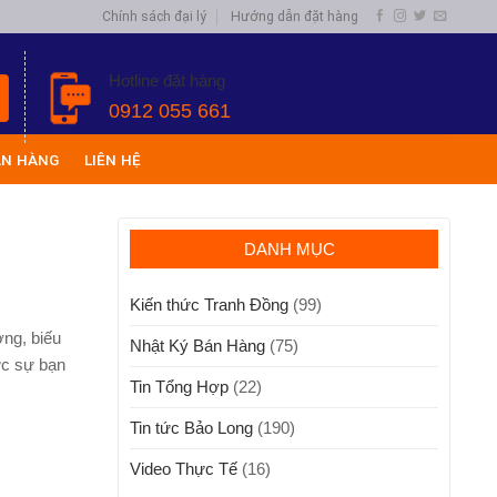
Chính sách đại lý
Hướng dẫn đặt hàng
Hotline đặt hàng
0912 055 661
ÁN HÀNG
LIÊN HỆ
DANH MỤC
Kiến thức Tranh Đồng
(99)
ơng, biếu
Nhật Ký Bán Hàng
(75)
ực sự bạn
Tin Tổng Hợp
(22)
Tin tức Bảo Long
(190)
Video Thực Tế
(16)