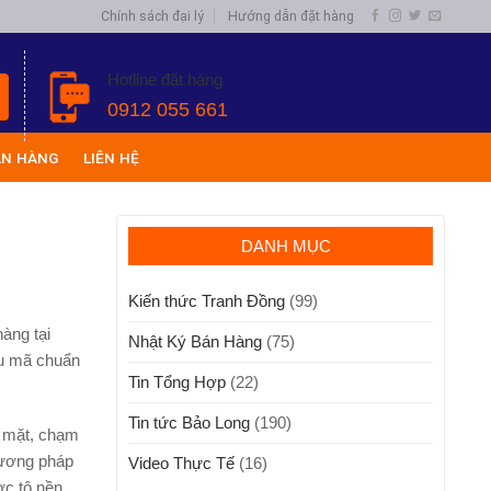
Chính sách đại lý
Hướng dẫn đặt hàng
Hotline đặt hàng
0912 055 661
ÁN HÀNG
LIÊN HỆ
DANH MỤC
Kiến thức Tranh Đồng
(99)
àng tại
Nhật Ký Bán Hàng
(75)
ẫu mã chuẩn
Tin Tổng Hợp
(22)
Tin tức Bảo Long
(190)
ề mặt, chạm
phương pháp
Video Thực Tế
(16)
ợc tô nền