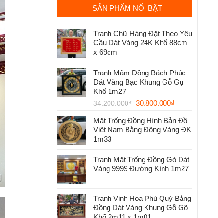
SẢN PHẨM NỔI BẬT
Tranh Chữ Hàng Đặt Theo Yêu
Cầu Dát Vàng 24K Khổ 88cm
x 69cm
Tranh Mâm Đồng Bách Phúc
Dát Vàng Bạc Khung Gỗ Gụ
Khổ 1m27
30.800.000
₫
34.200.000
₫
Mặt Trống Đồng Hình Bản Đồ
Việt Nam Bằng Đồng Vàng ĐK
1m33
Tranh Mặt Trống Đồng Gò Dát
Vàng 9999 Đường Kính 1m27
Tranh Vinh Hoa Phú Quý Bằng
Đồng Dát Vàng Khung Gỗ Gõ
Khổ 2m11 x 1m01