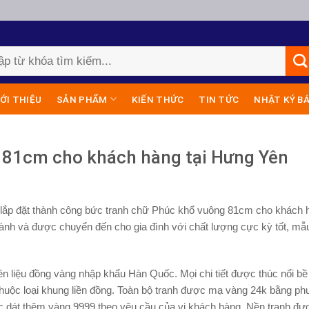
IỚI THIỆU
SẢN PHẨM
KIẾN THỨC
TIN TỨC
NHẬT KÝ B
 81cm cho khách hàng tại Hưng Yên
 lắp đặt thành công bức tranh chữ Phúc khổ vuông 81cm cho khách h
hành và được chuyển đến cho gia đình với chất lượng cực kỳ tốt, m
ên liệu đồng vàng nhập khẩu Hàn Quốc. Mọi chi tiết được thúc nổi b
nh thuộc loại khung liền đồng. Toàn bộ tranh được mạ vàng 24k bằng 
c dát thêm vàng 9999 theo yêu cầu của vị khách hàng. Nền tranh đư