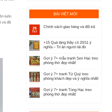
BÀI VIẾT MỚI
ên luôn
t và đã
Chính sách giao hàng và đổi trả
29
Th7
+15 Quà tặng thầy cô 20/11 ý
nghĩa – Tri ân người lái đò
Gợi ý 7+ mẫu tranh Sen Hạc treo
phòng thờ đẹp nhất!
Gợi ý 7+ tranh Tứ Quý treo
phòng khách đẹp và ý nghĩa nhất!
Gợi ý 7+ tranh Tùng Hạc treo
phòng thờ đẹp nhất!