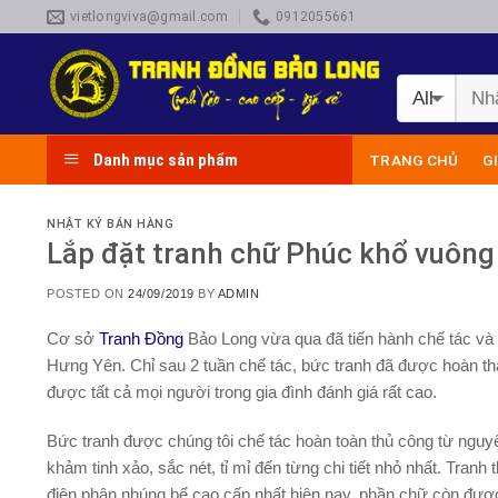
Skip
vietlongviva@gmail.com
0912055661
to
content
Danh mục sản phẩm
TRANG CHỦ
G
NHẬT KÝ BÁN HÀNG
Lắp đặt tranh chữ Phúc khổ vuông
POSTED ON
24/09/2019
BY
ADMIN
Cơ sở
Tranh Đồng
Bảo Long
vừa qua đã tiến hành chế tác và
Hưng Yên. Chỉ sau 2 tuần chế tác, bức tranh đã được hoàn t
được tất cả mọi người trong gia đình đánh giá rất cao.
Bức tranh được chúng tôi chế tác hoàn toàn thủ công từ nguy
khảm tinh xảo, sắc nét, tỉ mỉ đến từng chi tiết nhỏ nhất. Tra
điện phân nhúng bể cao cấp nhất hiện nay, phần chữ còn đượ