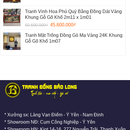
Tranh Vinh Hoa Phú Quý Bằng Đồng Dát Vàng
Khung Gỗ Gõ Khổ 2m11 x 1m01
45.600.000
₫
50.600.000
₫
Tranh Mặt Trống Đồng Gò Mạ Vàng 24K Khung
Gỗ Gõ Khổ 1m07
* Xưởng sx: Làng Vạn Điểm - Ý Yên - Nam Định
* Showroom NĐ: Cụm Công Nghiệp - Ý Yên
* Showroom HN: Kiot 14-16, 277 Nguyễn Trãi, Thanh Xuân