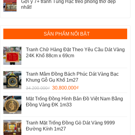
Gợi ý 7+ tranh Tùng Hạc treo phòng thờ đẹp
nhất!
SẢN PHẨM NỔI BẬT
Tranh Chữ Hàng Đặt Theo Yêu Cầu Dát Vàng
24K Khổ 88cm x 69cm
Tranh Mâm Đồng Bách Phúc Dát Vàng Bạc
Khung Gỗ Gụ Khổ 1m27
30.800.000
₫
34.200.000
₫
Mặt Trống Đồng Hình Bản Đồ Việt Nam Bằng
Đồng Vàng ĐK 1m33
Tranh Mặt Trống Đồng Gò Dát Vàng 9999
Đường Kính 1m27