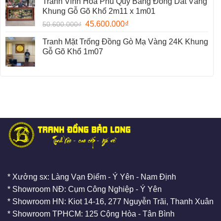
Tranh Vinh Hoa Phú Quý Bằng Đồng Dát Vàng
Khung Gỗ Gõ Khổ 2m11 x 1m01
45.600.000
₫
50.600.000
₫
Tranh Mặt Trống Đồng Gò Mạ Vàng 24K Khung
Gỗ Gõ Khổ 1m07
* Xưởng sx: Làng Vạn Điểm - Ý Yên - Nam Định
* Showroom NĐ: Cụm Công Nghiệp - Ý Yên
* Showroom HN: Kiot 14-16, 277 Nguyễn Trãi, Thanh Xuân
* Showroom TPHCM: 125 Cộng Hòa - Tân Bình